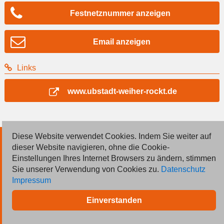
Festnetznummer anzeigen
Email anzeigen
Links
www.ubstadt-weiher-rockt.de
Diese Website verwendet Cookies. Indem Sie weiter auf
© 2026 Deutsche Jobmarkt GmbH
dieser Website navigieren, ohne die Cookie-
Einstellungen Ihres Internet Browsers zu ändern, stimmen
Inserieren
Sie unserer Verwendung von Cookies zu.
Datenschutz
Impressum
Kontakt
Einverstanden
AGB