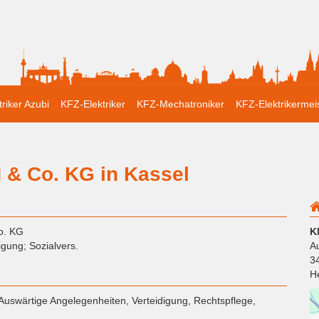
triker Azubi
KFZ-Elektriker
KFZ-Mechatroniker
KFZ-Elektrikermei
& Co. KG in Kassel
o. KG
K
igung; Sozialvers.
A
3
H
: Auswärtige Angelegenheiten, Verteidigung, Rechtspflege,