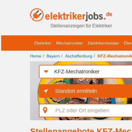
Stellenanzeigen für Elektriker
Elektriker
Mechatroniker
Elektrikermeister
Elek
Home
Bayern
Aschaffenburg
KFZ-Mechatronik
Job-
Kategorie
Standort ermitteln
oder
PLZ
oder
Ort
eingeben
Stellenangebote KFZ-Mech