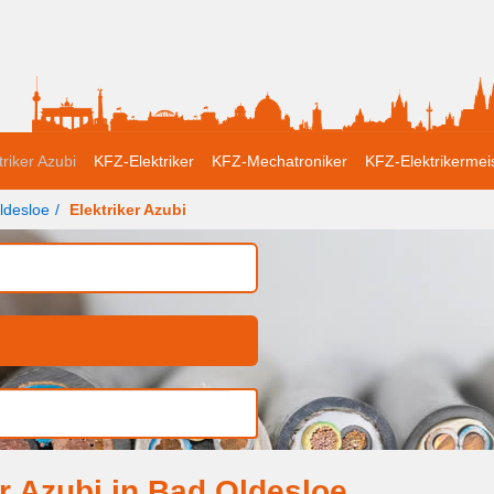
triker Azubi
KFZ-Elektriker
KFZ-Mechatroniker
KFZ-Elektrikermei
ldesloe
Elektriker Azubi
r Azubi in Bad Oldesloe