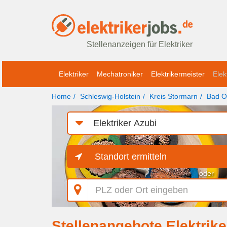
Stellenanzeigen für Elektriker
Elektriker
Mechatroniker
Elektrikermeister
Elek
Home
Schleswig-Holstein
Kreis Stormarn
Bad O
Job-
Kategorie
Standort ermitteln
oder
PLZ
oder
Ort
eingeben
Stellenangebote Elektrike