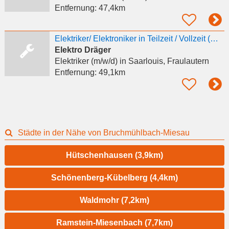
Entfernung:
47,4km
Elektriker/ Elektroniker in Teilzeit / Vollzeit (m/w/d)
Elektro Dräger
Elektriker (m/w/d)
in Saarlouis, Fraulautern
Entfernung:
49,1km
Städte in der Nähe von Bruchmühlbach-Miesau
Hütschenhausen (3,9km)
Schönenberg-Kübelberg (4,4km)
Waldmohr (7,2km)
Ramstein-Miesenbach (7,7km)