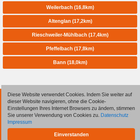
Weilerbach (16,8km)
Altenglan (17,2km)
Rieschweiler-Mühlbach (17,4km)
Pfeffelbach (17,8km)
Bann (18,0km)
Diese Website verwendet Cookies. Indem Sie weiter auf
© 2026 Deutsche Jobmarkt GmbH
dieser Website navigieren, ohne die Cookie-
Einstellungen Ihres Internet Browsers zu ändern, stimmen
Inserieren
Sie unserer Verwendung von Cookies zu.
Datenschutz
Impressum
Kontakt
Einverstanden
AGB