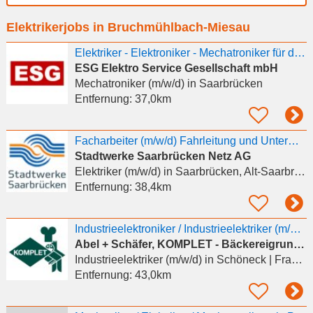
Ort
Elektrikerjobs in Bruchmühlbach-Miesau
eingeben
Elektriker - Elektroniker - Mechatroniker für den Prüfservice - Saarbrücken (m/w/d)
ESG Elektro Service Gesellschaft mbH
Mechatroniker (m/w/d)
in Saarbrücken
Entfernung:
37,0km
Facharbeiter (m/w/d) Fahrleitung und Unterwerke (Elektriker, Energietechniker, o.ä.)
Stadtwerke Saarbrücken Netz AG
Elektriker (m/w/d)
in Saarbrücken, Alt-Saarbrücken
Entfernung:
38,4km
Industrieelektroniker / Industrieelektriker (m/w/d)
Abel + Schäfer, KOMPLET - Bäckereigrundstoffe GmbH & Co. KG
Industrieelektriker (m/w/d)
in Schöneck
| Frankreich
Entfernung:
43,0km