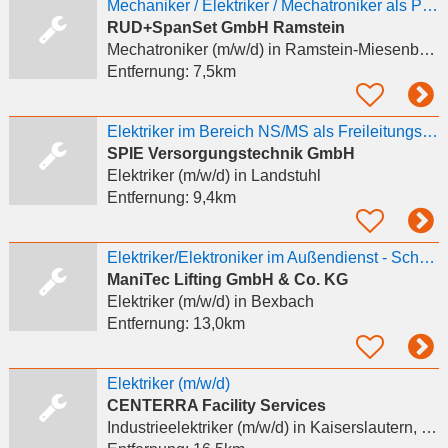
Mechaniker / Elektriker / Mechatroniker als Prüftechniker - Großraum
RUD+SpanSet GmbH Ramstein
Mechatroniker (m/w/d)
in Ramstein-Miesenbach
Entfernung:
7,5km
Elektriker im Bereich NS/MS als Freileitungsmonteur / Kabelmonteur / Monteur m/w/d
SPIE Versorgungstechnik GmbH
Elektriker (m/w/d)
in Landstuhl
Entfernung:
9,4km
Elektriker/Elektroniker im Außendienst - Schwerpunkt Instandhaltung und Prüftechnik
ManiTec Lifting GmbH & Co. KG
Elektriker (m/w/d)
in Bexbach
Entfernung:
13,0km
Elektriker (m/w/d)
CENTERRA Facility Services
Industrieelektriker (m/w/d)
in Kaiserslautern, Einsiedlerhof