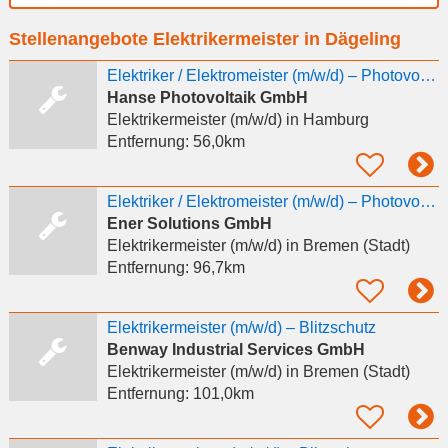
Ort
Stellenangebote Elektrikermeister in Dägeling
eingeben
Elektriker / Elektromeister (m/w/d) – Photovoltaik & Wärmepumpen - Werde Teil unseres Teams
Hanse Photovoltaik GmbH
Elektrikermeister (m/w/d)
in Hamburg
Entfernung:
56,0km
Elektriker / Elektromeister (m/w/d) – Photovoltaik & Wärmepumpen
Ener Solutions GmbH
Elektrikermeister (m/w/d)
in Bremen (Stadt)
Entfernung:
96,7km
Elektrikermeister (m/w/d) – Blitzschutz
Benway Industrial Services GmbH
Elektrikermeister (m/w/d)
in Bremen (Stadt)
Entfernung:
101,0km