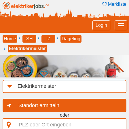
Merkliste
Tog
Login
nav
Home
SH
IZ
Dägeling
Elektrikermeister
Job-
Kategorie
Standort ermitteln
oder
PLZ
oder