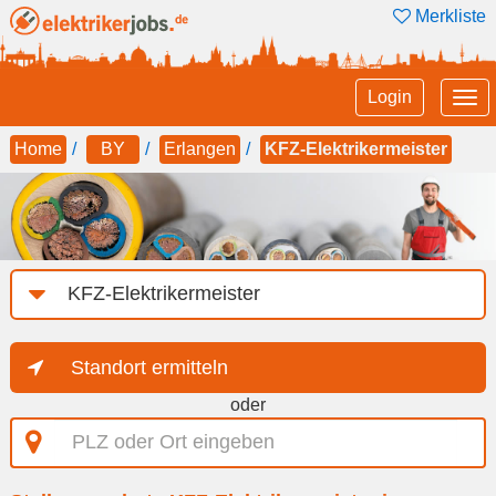
Merkliste
Tog
Login
nav
Home
BY
Erlangen
KFZ-Elektrikermeister
Job-
Kategorie
Standort ermitteln
oder
PLZ
oder
Ort