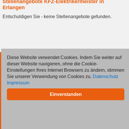
Stellenangebote KFZ-Elektrikermeister in
eingeben
Erlangen
Entschuldigen Sie - keine Stellenangebote gefunden.
Diese Website verwendet Cookies. Indem Sie weiter auf
© 2026 Deutsche Jobmarkt GmbH
dieser Website navigieren, ohne die Cookie-
Einstellungen Ihres Internet Browsers zu ändern, stimmen
Inserieren
Sie unserer Verwendung von Cookies zu.
Datenschutz
Impressum
Kontakt
Einverstanden
AGB
Datenschutz
Impressum