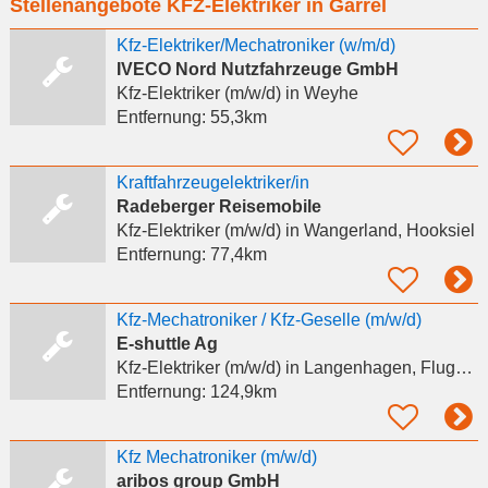
Stellenangebote KFZ-Elektriker in Garrel
eingeben
Kfz-Elektriker/Mechatroniker (w/m/d)
IVECO Nord Nutzfahrzeuge GmbH
Kfz-Elektriker (m/w/d)
in Weyhe
Entfernung:
55,3km
Kraftfahrzeugelektriker/in
Radeberger Reisemobile
Kfz-Elektriker (m/w/d)
in Wangerland, Hooksiel
Entfernung:
77,4km
Kfz-Mechatroniker / Kfz-Geselle (m/w/d)
E-shuttle Ag
Kfz-Elektriker (m/w/d)
in Langenhagen, Flughafen Hannover
Entfernung:
124,9km
Kfz Mechatroniker (m/w/d)
aribos group GmbH