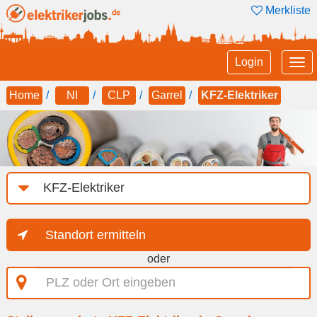
Merkliste
Tog
Login
nav
Home
NI
CLP
Garrel
KFZ-Elektriker
Job-
Kategorie
Standort ermitteln
oder
PLZ
oder
Ort