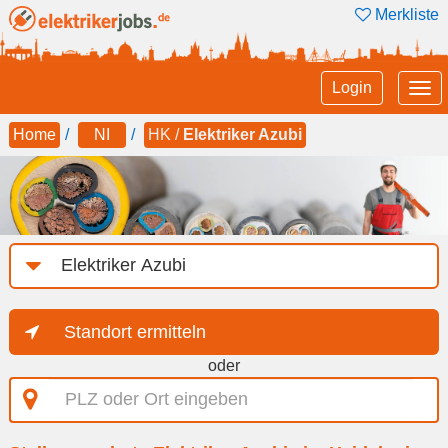
Merkliste
Tog
Login
nav
Home
NI
HK /
Elektriker Azubi
Job-
Kategorie
Standort ermitteln
oder
PLZ
oder
Ort