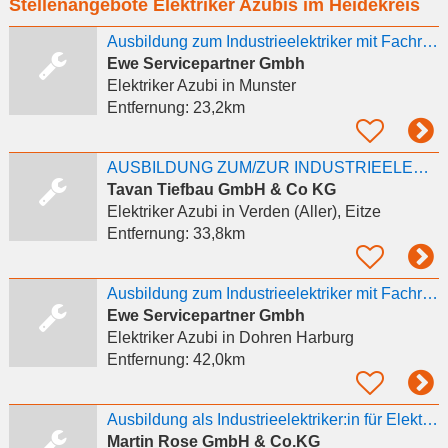
Stellenangebote Elektriker Azubis im Heidekreis
eingeben
Ausbildung zum Industrieelektriker mit Fachrichtung Betriebstechnik (w/d/m) für Energienetze - 2027
Ewe Servicepartner Gmbh
Elektriker Azubi
in Munster
Entfernung:
23,2km
AUSBILDUNG ZUM/ZUR INDUSTRIEELEKTRIKER/IN - FACHRICHTUNG: BETRIEBSTECHNIK (W/M/D) FÜR 2027
Tavan Tiefbau GmbH & Co KG
Elektriker Azubi
in Verden (Aller), Eitze
Entfernung:
33,8km
Ausbildung zum Industrieelektriker mit Fachrichtung Betriebstechnik (w/d/m) für Energienetze - 2027
Ewe Servicepartner Gmbh
Elektriker Azubi
in Dohren Harburg
Entfernung:
42,0km
Ausbildung als Industrieelektriker:in für Elektroenergieanlagen 2027
Martin Rose GmbH & Co.KG