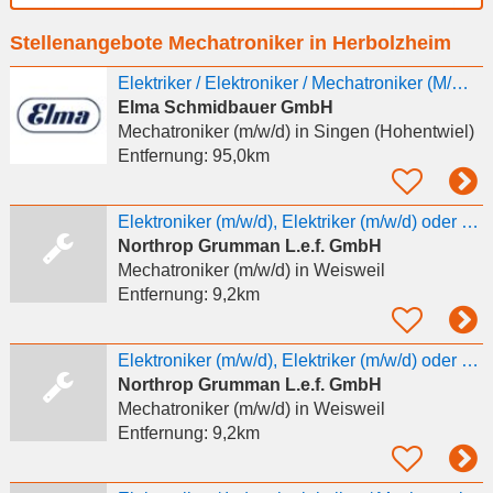
Ort
Stellenangebote Mechatroniker in Herbolzheim
eingeben
Elektriker / Elektroniker / Mechatroniker (M/W/D) Reinigungsanlagen
Elma Schmidbauer GmbH
Mechatroniker (m/w/d)
in Singen (Hohentwiel)
Entfernung:
95,0km
Elektroniker (m/w/d), Elektriker (m/w/d) oder Mechatroniker (m/w/d) in der Instandhaltung
Northrop Grumman L.e.f. GmbH
Mechatroniker (m/w/d)
in Weisweil
Entfernung:
9,2km
Elektroniker (m/w/d), Elektriker (m/w/d) oder Mechatroniker (m/w/d) in der Instandhaltung
Northrop Grumman L.e.f. GmbH
Mechatroniker (m/w/d)
in Weisweil
Entfernung:
9,2km