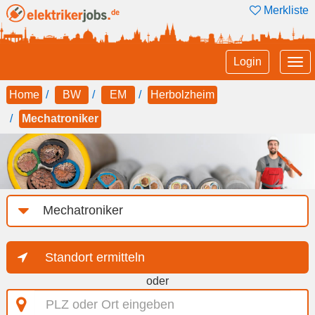
Merkliste
Tog
Login
nav
Home
BW
EM
Herbolzheim
Mechatroniker
Job-
Kategorie
Standort ermitteln
oder
PLZ
oder