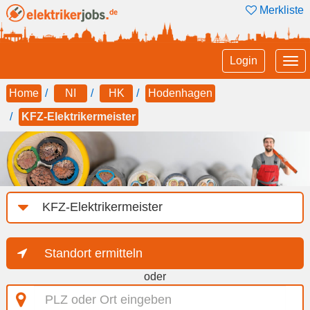
Merkliste
Tog
Login
nav
Home
NI
HK
Hodenhagen
KFZ-Elektrikermeister
Job-
Kategorie
Standort ermitteln
oder
PLZ
oder