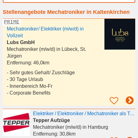
Ort
Stellenangebote Mechatroniker in Kaltenkirchen
eingeben
PRIME
Mechatroniker / Elektriker (m/w/d) in
Vollzeit
Lubs GmbH
Mechatroniker (m/w/d) in
Lübeck, St.
Jürgen
Entfernung:
46,0km
- Sehr gutes Gehalt / Zuschläge
- 30 Tage Urlaub
- Innenbereich Mo-Fr
- Corporate Benefits
Elektriker / Elektroniker / Mechatroniker als Technischer Einsteller für Aufzugsanlagen (m/w/d)
Tepper Aufzüge
Mechatroniker (m/w/d)
in Hamburg
Entfernung:
30,8km