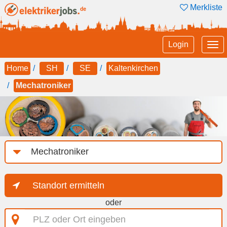
Merkliste
Tog
Login
nav
Home
SH
SE
Kaltenkirchen
Mechatroniker
Job-
Kategorie
Standort ermitteln
oder
PLZ
oder