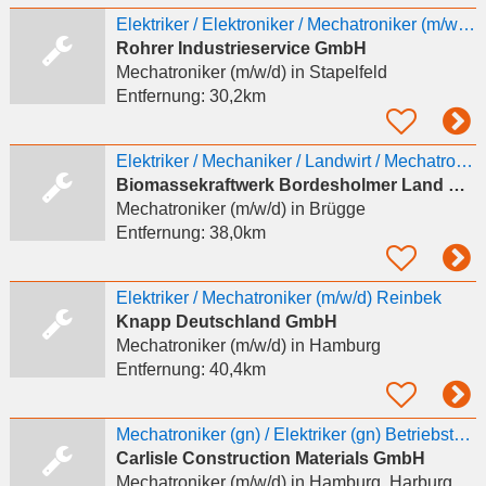
Elektriker / Elektroniker / Mechatroniker (m/w/d)
Rohrer Industrieservice GmbH
Mechatroniker (m/w/d)
in Stapelfeld
Entfernung:
30,2km
Elektriker / Mechaniker / Landwirt / Mechatroniker für Biogasanlagen (m/w/d)
Biomassekraftwerk Bordesholmer Land GmbH & Co. KG
Mechatroniker (m/w/d)
in Brügge
Entfernung:
38,0km
Elektriker / Mechatroniker (m/w/d) Reinbek
Knapp Deutschland GmbH
Mechatroniker (m/w/d)
in Hamburg
Entfernung:
40,4km
Mechatroniker (gn) / Elektriker (gn) Betriebstechnik & Instandhaltung
Carlisle Construction Materials GmbH
Mechatroniker (m/w/d)
in Hamburg, Harburg