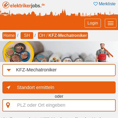
Merkliste
Tog
Login
nav
Home
SH
OH /
KFZ-Mechatroniker
Job-
Kategorie
Standort ermitteln
oder
PLZ
oder
Ort