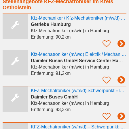
Stellenangebote KFZ-Mechatroniker im Kreis
eingeben
Ostholstein
Kfz-Mechaniker / Kfz-Mechatroniker (m/w/d) gesucht
Getriebe Hamburg
Kfz-Mechatroniker (m/w/d)
in Hamburg
Entfernung:
90,2km
Kfz-Mechatroniker (m/w/d) Elektrik / Mechanik für Nutzfahrzeugtechnik
Daimler Buses GmbH Service Center Hamburg
Kfz-Mechatroniker (m/w/d)
in Hamburg
Entfernung:
91,2km
KFZ-Mechatroniker (w/m/d) Schwerpunkt Elektrik/Mechanik für Nutzfahrzeugtechnik, Daimler Buses
Daimler Buses GmbH
Kfz-Mechatroniker (m/w/d)
in Hamburg
Entfernung:
93,3km
KFZ-Mechatroniker (w/m/d) – Schwerpunkt: Elektrik/Mechanik für Nutzfahrzeugtechnik, Daimler