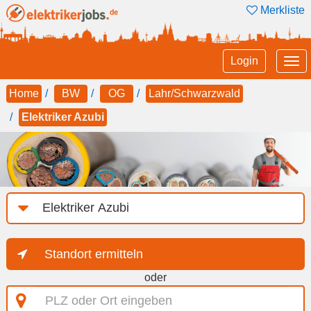
Merkliste
Tog
Login
nav
Home
BW
OG
Lahr/Schwarzwald
Elektriker Azubi
Job-
Kategorie
Standort ermitteln
oder
PLZ
oder