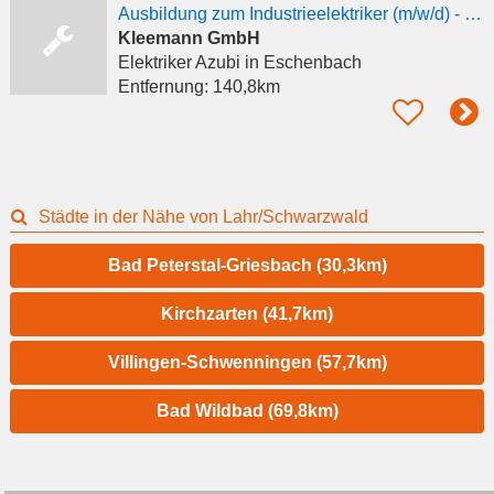
Ausbildung zum Industrieelektriker (m/w/d) - Fachrichtung Betriebstechnik - 2027
Kleemann GmbH
Elektriker Azubi
in Eschenbach
Entfernung:
140,8km
Städte in der Nähe von Lahr/Schwarzwald
Bad Peterstal-Griesbach (30,3km)
Kirchzarten (41,7km)
Villingen-Schwenningen (57,7km)
Bad Wildbad (69,8km)