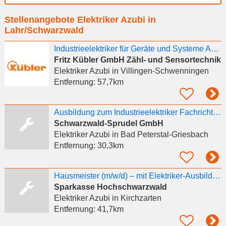
Ort
Stellenangebote Elektriker Azubi in
eingeben
Lahr/Schwarzwald
Industrieelektriker für Geräte und Systeme Ausbildungsbeginn 2027 (m/w/d)
Fritz Kübler GmbH Zähl- und Sensortechnik
Elektriker Azubi
in Villingen-Schwenningen
Entfernung:
57,7km
Ausbildung zum Industrieelektriker Fachrichtung Betriebstechnik (m/w/d) - 2027
Schwarzwald-Sprudel GmbH
Elektriker Azubi
in Bad Peterstal-Griesbach
Entfernung:
30,3km
Hausmeister (m/w/d) – mit Elektriker-Ausbildung Teilzeit 60–80 %
Sparkasse Hochschwarzwald
Elektriker Azubi
in Kirchzarten
Entfernung:
41,7km