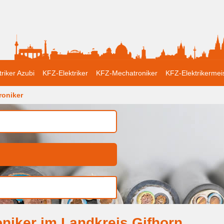
triker Azubi
KFZ-Elektriker
KFZ-Mechatroniker
KFZ-Elektrikermei
roniker
niker im Landkreis Gifhorn