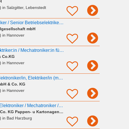
H
)
in Salzgitter, Lebenstedt
Industriemechatroniker / Senior Betriebselektriker (m/w/d)
lgesellschaft mbH
)
in Hannover
Elektroniker:in / Elektriker:in / Mechatroniker:in für eine Qualifizierung als Signalmechaniker:in
& Co.KG
)
in Hannover
Mechatroniker/in, Elektroniker/in, Elektriker/in (m/w/d) gesucht!
mbH & Co. KG
)
in Hannover
Betriebselektriker / Elektroniker / Mechatroniker / Elektriker Instandhaltung (m/w/d)
A Obenauf GmbH u. Co. KG Pappen- u Kartonagenfabrik
)
in Bad Harzburg