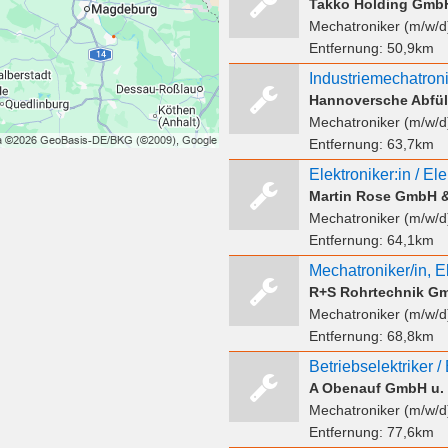
Takko Holding Gmb
Mechatroniker (m/w/d
Entfernung:
50,9km
Hannoversche Abfül
Mechatroniker (m/w/d
Entfernung:
63,7km
Martin Rose GmbH 
Mechatroniker (m/w/d
Entfernung:
64,1km
R+S Rohrtechnik G
Mechatroniker (m/w/d
Entfernung:
68,8km
Mechatroniker (m/w/d
Entfernung:
77,6km