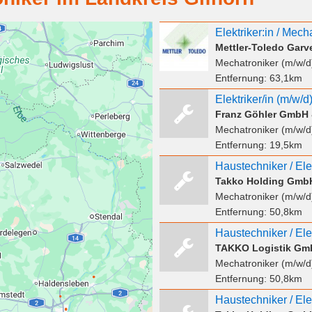
Elektriker:in / Mech
Mettler-Toledo Gar
Mechatroniker (m/w/d
Entfernung:
63,1km
Elektriker/in (m/w/d
Franz Göhler GmbH 
Mechatroniker (m/w/d
Entfernung:
19,5km
Takko Holding Gmb
Mechatroniker (m/w/d
Entfernung:
50,8km
Haustechniker / Elek
TAKKO Logistik Gm
Mechatroniker (m/w/d
Entfernung:
50,8km