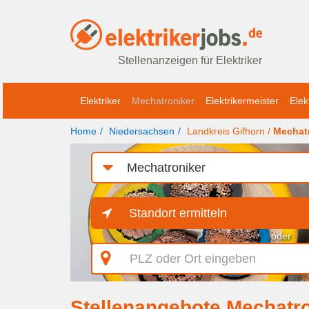
Stellenanzeigen für Elektriker
Elektriker
Mechatroniker
Elektrikermeister
Elek
Home
Niedersachsen
Landkreis Gifhorn /
Mechat
Job-
Kategorie
Standort ermitteln
oder
PLZ
oder
Ort
eingeben
Stellenangebote Mechatro