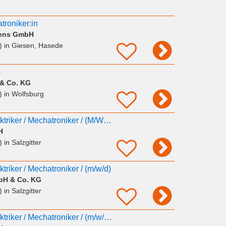
atroniker:in
vens GmbH
)
in Giesen, Hasede
)
& Co. KG
)
in Wolfsburg
Haustechniker / Elektriker / Mechatroniker / (M/W/D)
H
)
in Salzgitter
triker / Mechatroniker / (m/w/d)
bH & Co. KG
)
in Salzgitter
Haustechniker / Elektriker / Mechatroniker / (m/w/d) - Heerter Str. 41,Salzgitter