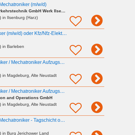
/ Mechatroniker (m/w/d)
Bochumer Verein Verkehrstechnik GmbH Werk Ilsenburg
)
in Ilsenburg (Harz)
Kfz/Nfz-Mechatroniker (m/w/d) oder Kfz/Nfz-Elektriker (m/w/d), alternativ Kfz/Nfz-Mechaniker
)
in Barleben
Elektriker / Elektroniker / Mechatroniker Aufzugsanlagen (m/w/d) Magdeburg
)
in Magdeburg, Alte Neustadt
Elektriker / Elektroniker / Mechatroniker Aufzugsanlagen (m/w/d) Magdeburg
tion and Operations GmbH
)
in Magdeburg, Alte Neustadt
Betriebselektriker / Mechatroniker - Tagschicht ohne Montage in Genthin (m/w/d)
)
in Burg Jerichower Land