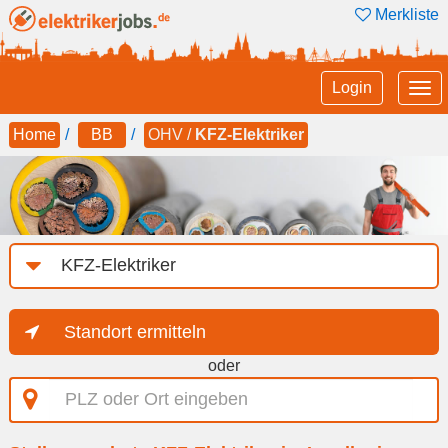
Merkliste
Tog
Login
nav
Home
BB
OHV /
KFZ-Elektriker
Job-
Kategorie
Standort ermitteln
oder
PLZ
oder
Ort