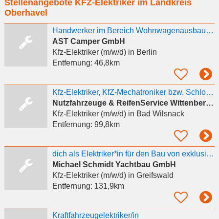
Stellenangebote KFZ-Elektriker im Landkreis
eingeben
Oberhavel
Handwerker im Bereich Wohnwagenausbau-Umbau-Reparatur
AST Camper GmbH
Kfz-Elektriker (m/w/d)
in Berlin
Entfernung:
46,8km
Kfz-Elektriker, KfZ-Mechatroniker bzw. Schlosser (m/w/d) gesucht
Nutzfahrzeuge & ReifenService Wittenberge
Kfz-Elektriker (m/w/d)
in Bad Wilsnack
Entfernung:
99,8km
dich als Elektriker*in für den Bau von exklusiven Segelyachten.
Michael Schmidt Yachtbau GmbH
Kfz-Elektriker (m/w/d)
in Greifswald
Entfernung:
131,9km
Kraftfahrzeugelektriker/in