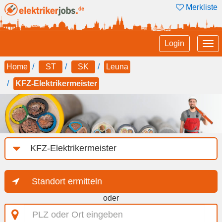
Merkliste
Tog
Login
nav
Home
ST
SK
Leuna
KFZ-Elektrikermeister
Job-
Kategorie
Standort ermitteln
oder
PLZ
oder