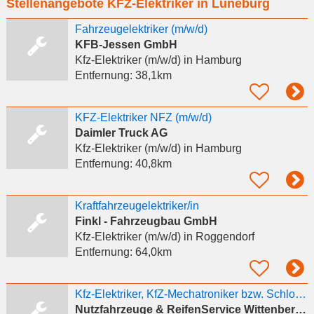
Stellenangebote KFZ-Elektriker in Lüneburg
eingeben
Fahrzeugelektriker (m/w/d)
KFB-Jessen GmbH
Kfz-Elektriker (m/w/d)
in Hamburg
Entfernung:
38,1km
KFZ-Elektriker NFZ (m/w/d)
Daimler Truck AG
Kfz-Elektriker (m/w/d)
in Hamburg
Entfernung:
40,8km
Kraftfahrzeugelektriker/in
Finkl - Fahrzeugbau GmbH
Kfz-Elektriker (m/w/d)
in Roggendorf
Entfernung:
64,0km
Kfz-Elektriker, KfZ-Mechatroniker bzw. Schlosser (m/w/d) gesucht
Nutzfahrzeuge & ReifenService Wittenberge