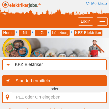
Merkliste
Tog
Login
nav
Home
NI
LG
Lüneburg
KFZ-Elektriker
Job-
Kategorie
Standort ermitteln
oder
PLZ
oder
Ort