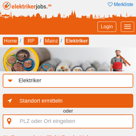
Merkliste
Tog
Login
nav
Home
RP
Mainz
Elektriker
Job-
Kategorie
Standort ermitteln
oder
PLZ
oder
Ort