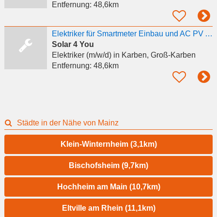
Entfernung:
48,6km
Elektriker für Smartmeter Einbau und AC PV Anschließen
Solar 4 You
Elektriker (m/w/d)
in Karben, Groß-Karben
Entfernung:
48,6km
Städte in der Nähe von Mainz
Klein-Winternheim (3,1km)
Bischofsheim (9,7km)
Hochheim am Main (10,7km)
Eltville am Rhein (11,1km)