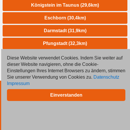
Königstein im Taunus (29,6km)
Eschborn (30,4km)
Darmstadt (31,9km)
Pfungstadt (32,3km)
Allenfeld (33,6km)
Diese Website verwendet Cookies. Indem Sie weiter auf
dieser Website navigieren, ohne die Cookie-
Einstellungen Ihres Internet Browsers zu ändern, stimmen
Sie unserer Verwendung von Cookies zu.
Datenschutz
Impressum
© 2026 Deutsche Jobmarkt GmbH
Einverstanden
Inserieren
Kontakt
AGB