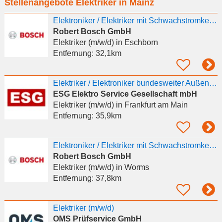
Stellenangebote Elektriker in Mainz
eingeben
Elektroniker / Elektriker mit Schwachstromkenntnissen - Gebiet Griesheim/Darmstadt/Pfungstadt
Robert Bosch GmbH
Elektriker (m/w/d)
in Eschborn
Entfernung:
32,1km
Elektriker / Elektroniker bundesweiter Außendienst DGUV-Prüfservice (m/w/d)
ESG Elektro Service Gesellschaft mbH
Elektriker (m/w/d)
in Frankfurt am Main
Entfernung:
35,9km
Elektroniker / Elektriker mit Schwachstromkenntnissen - Gebiet Biblis (w/m/div.)
Robert Bosch GmbH
Elektriker (m/w/d)
in Worms
Entfernung:
37,8km
Elektriker (m/w/d)
OMS Prüfservice GmbH