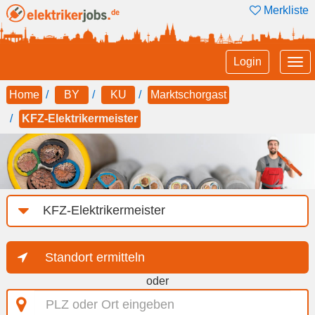
Merkliste
Tog
Login
nav
Home
BY
KU
Marktschorgast
KFZ-Elektrikermeister
Job-
Kategorie
Standort ermitteln
oder
PLZ
oder