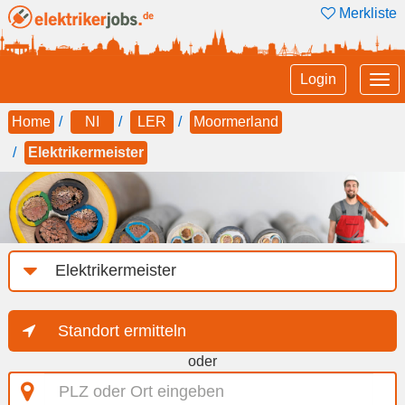
Merkliste
Tog
Login
nav
Home
NI
LER
Moormerland
Elektrikermeister
Job-
Kategorie
Standort ermitteln
oder
PLZ
oder