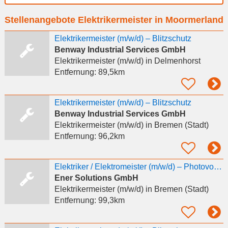
Ort
Stellenangebote Elektrikermeister in Moormerland
eingeben
Elektrikermeister (m/w/d) – Blitzschutz
Benway Industrial Services GmbH
Elektrikermeister (m/w/d)
in Delmenhorst
Entfernung:
89,5km
Elektrikermeister (m/w/d) – Blitzschutz
Benway Industrial Services GmbH
Elektrikermeister (m/w/d)
in Bremen (Stadt)
Entfernung:
96,2km
Elektriker / Elektromeister (m/w/d) – Photovoltaik & Wärmepumpen
Ener Solutions GmbH
Elektrikermeister (m/w/d)
in Bremen (Stadt)
Entfernung:
99,3km