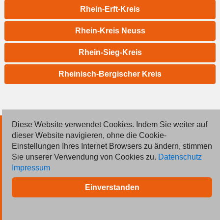
Rhein-Erft-Kreis
Rhein-Kreis Neuss
Rhein-Sieg-Kreis
Rheinisch-Bergischer Kreis
Diese Website verwendet Cookies. Indem Sie weiter auf
© 2026 Deutsche Jobmarkt GmbH
dieser Website navigieren, ohne die Cookie-
Einstellungen Ihres Internet Browsers zu ändern, stimmen
Inserieren
Sie unserer Verwendung von Cookies zu.
Datenschutz
Impressum
Kontakt
Einverstanden
AGB
Datenschutz