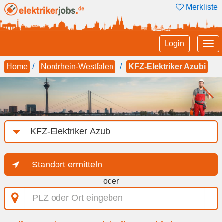
Merkliste
Tog
Login
nav
Home
Nordrhein-Westfalen
KFZ-Elektriker Azubi
Job-
Kategorie
Standort ermitteln
oder
PLZ
oder
Ort