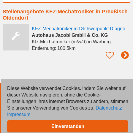
Ort
Stellenangebote KFZ-Mechatroniker in Preußisch
eingeben
Oldendorf
KFZ-Mechatroniker mit Schwerpunkt Diagnose / Elektrik (m/w/d) in Vollzeit
Autohaus Jacobi GmbH & Co. KG
Kfz-Mechatroniker (m/w/d)
in Warburg
Entfernung:
100,5km
Diese Website verwendet Cookies. Indem Sie weiter auf
© 2026 Deutsche Jobmarkt GmbH
dieser Website navigieren, ohne die Cookie-
Einstellungen Ihres Internet Browsers zu ändern, stimmen
Inserieren
Sie unserer Verwendung von Cookies zu.
Datenschutz
Impressum
Kontakt
Einverstanden
AGB