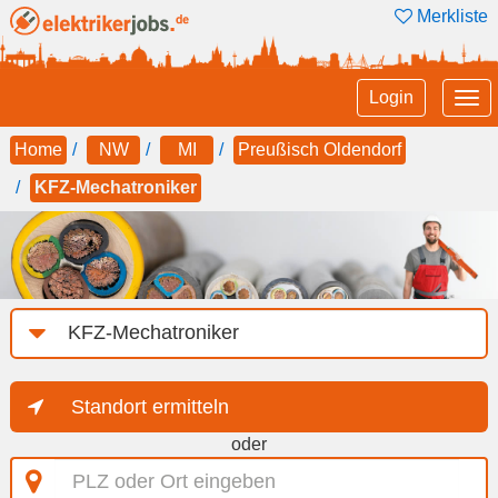
Merkliste
Tog
Login
nav
Home
NW
MI
Preußisch Oldendorf
KFZ-Mechatroniker
Job-
Kategorie
Standort ermitteln
oder
PLZ
oder