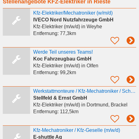
Stellenangebote KFZ-Elektriker in Rieste
eingeben
Kfz-Elektriker/Mechatroniker (w/m/d)
IVECO Nord Nutzfahrzeuge GmbH
Kfz-Elektriker (m/w/d)
in Weyhe
Entfernung:
77,3km
Werde Teil unseres Teams!
Koc Fahrzeugbau GmbH
Kfz-Elektriker (m/w/d)
in Olfen
Entfernung:
99,2km
Werkstattmonteure / Kfz-Mechatroniker / Schlosser / Sänitär-Monteur (m/w/d)
Stellfeld & Ernst GmbH
Kfz-Elektriker (m/w/d)
in Dortmund, Brackel
Entfernung:
112,5km
Kfz-Mechatroniker / Kfz-Geselle (m/w/d)
E-shuttle Ag