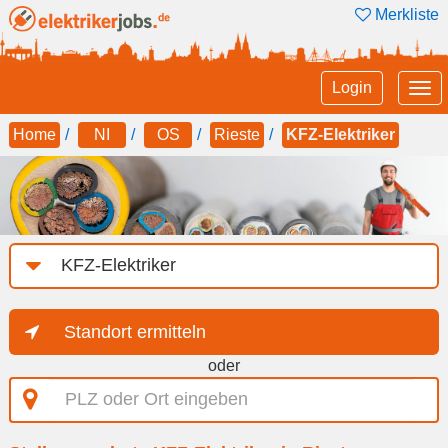
Merkliste
Tog
Login
nav
Home
NI
OS
Rieste
KFZ-Elektriker
Job-
Kategorie
Standort ermitteln
oder
PLZ
oder
Ort