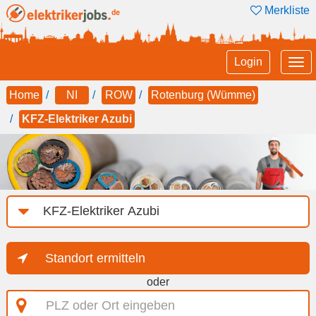
Merkliste
Tog
Login
nav
Home
NI
ROW
Rotenburg (Wümme)
KFZ-Elektriker Azubi
Job-
Kategorie
Standort ermitteln
oder
PLZ
oder