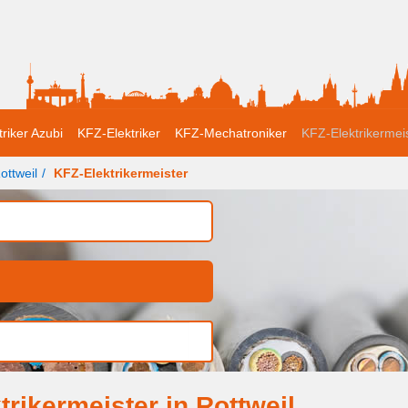
triker Azubi
KFZ-Elektriker
KFZ-Mechatroniker
KFZ-Elektrikermei
ottweil
KFZ-Elektrikermeister
rikermeister in Rottweil