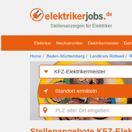
Stellenanzeigen für Elektriker
Elektriker
Mechatroniker
Elektrikermeister
Elek
Home
Baden-Württemberg
Landkreis Rottweil
R
Job-
Kategorie
Standort ermitteln
oder
PLZ
oder
Ort
eingeben
Stellenangebote KFZ-Elekt