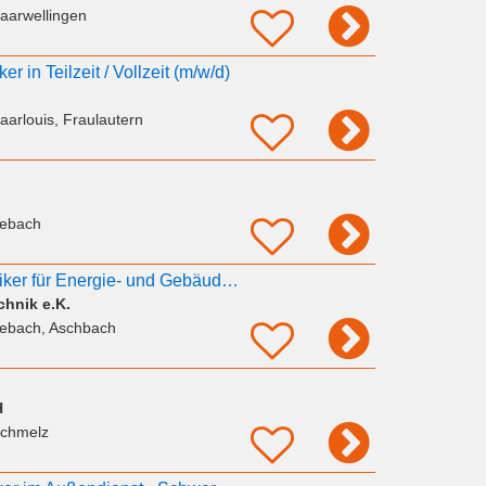
aarwellingen
ker in Teilzeit / Vollzeit (m/w/d)
aarlouis, Fraulautern
Lebach
Elektriker / Elektroniker für Energie- und Gebäudetechnik (m/w/d) – Teilzeit
chnik e.K.
Lebach, Aschbach
H
Schmelz