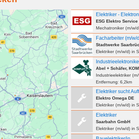
ESG Elektro Service
Mechatroniker (m/w/d
Stadtwerke Saarbrü
Elektriker (m/w/d)
in S
Industrieelektronike
Industrieelektriker (m
Entfernung:
6,2km
Elektriker sucht Auf
Elektro Omega DE
Elektriker (m/w/d)
in S
Elektriker
Saarbahn GmbH
Elektriker (m/w/d)
in S
Bauelektriker/in