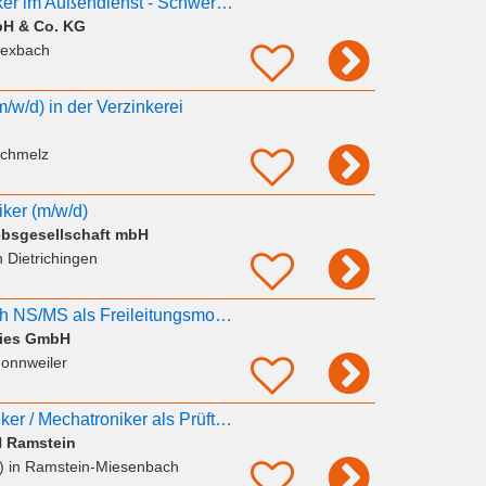
Elektriker/Elektroniker im Außendienst - Schwerpunkt Instandhaltung und Prüftechnik
bH & Co. KG
Bexbach
m/w/d) in der Verzinkerei
Schmelz
niker (m/w/d)
iebsgesellschaft mbH
n Dietrichingen
Elektriker im Bereich NS/MS als Freileitungsmonteur / Kabelmonteur / Monteur m/w/d
ities GmbH
onnweiler
Mechaniker / Elektriker / Mechatroniker als Prüftechniker - Großraum
 Ramstein
)
in Ramstein-Miesenbach