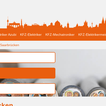
triker Azubi
KFZ-Elektriker
KFZ-Mechatroniker
KFZ-Elektrikermei
Saarbrücken
cken