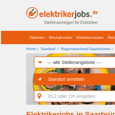
Stellenanzeigen für Elektriker
Elektriker
Mechatroniker
Elektrikermeister
Elek
Home
Saarland
Regionalverband Saarbrücken
Job-
Kategorie
Standort ermitteln
oder
PLZ
oder
Ort
eingeben
Elektrikerjobs in Saarbrü