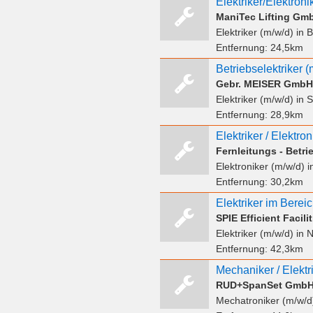
ManiTec Lifting Gm
Elektriker (m/w/d)
in 
Entfernung:
24,5km
Betriebselektriker (
Gebr. MEISER GmbH
Elektriker (m/w/d)
in 
Entfernung:
28,9km
Elektriker / Elektro
Fernleitungs - Betr
Elektroniker (m/w/d)
i
Entfernung:
30,2km
SPIE Efficient Facil
Elektriker (m/w/d)
in N
Entfernung:
42,3km
RUD+SpanSet GmbH
Mechatroniker (m/w/d