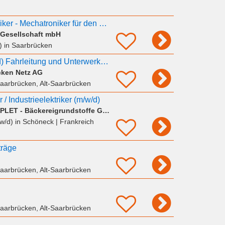
Elektriker - Elektroniker - Mechatroniker für den Prüfservice - Saarbrücken (m/w/d)
 Gesellschaft mbH
)
in Saarbrücken
Facharbeiter (m/w/d) Fahrleitung und Unterwerke (Elektriker, Energietechniker, o.ä.)
cken Netz AG
aarbrücken, Alt-Saarbrücken
r / Industrieelektriker (m/w/d)
Abel + Schäfer, KOMPLET - Bäckereigrundstoffe GmbH & Co. KG
/w/d)
in Schöneck
| Frankreich
träge
aarbrücken, Alt-Saarbrücken
aarbrücken, Alt-Saarbrücken