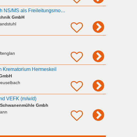
Elektriker im Bereich NS/MS als Freileitungsmonteur / Kabelmonteur / Monteur m/w/d
echnik GmbH
andstuhl
ltenglan
 im Krematorium Hermeskeil
 GmbH
Deuselbach
 und VEFK (m/w/d)
ll Schwanenmühle Gmbh
Bann