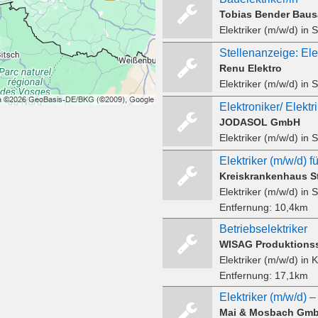
Tobias Bender Baus
Elektriker (m/w/d)
in 
Renu Elektro
Elektriker (m/w/d)
in 
Elektroniker/ Elektr
JODASOL GmbH
Elektriker (m/w/d)
in 
Elektriker (m/w/d) f
Kreiskrankenhaus St
Elektriker (m/w/d)
in S
Entfernung:
10,4km
Betriebselektriker
WISAG Produktions
Elektriker (m/w/d)
in K
Entfernung:
17,1km
Mai & Mosbach Gm