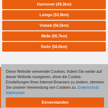
Hannover (49,3km)
Lemgo (53,9km)
Visbek (56,5km)
Melle (56,7km)
Stuhr (58,0km)
Diese Website verwendet Cookies. Indem Sie weiter auf
© 2026 Deutsche Jobmarkt GmbH
dieser Website navigieren, ohne die Cookie-
Einstellungen Ihres Internet Browsers zu ändern, stimmen
Inserieren
Sie unserer Verwendung von Cookies zu.
Datenschutz
Impressum
Kontakt
Einverstanden
AGB