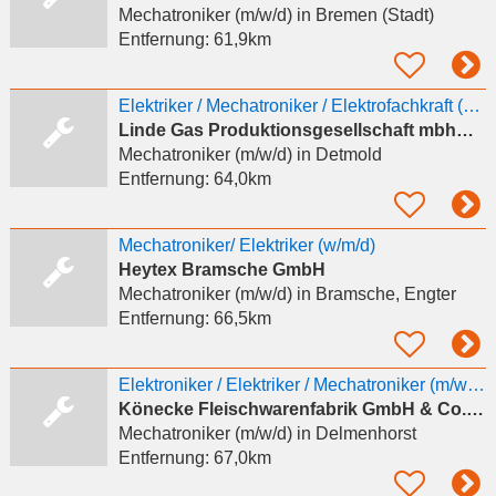
Mechatroniker (m/w/d)
in Bremen (Stadt)
Entfernung:
61,9km
Elektriker / Mechatroniker / Elektrofachkraft (m/w/d) in Herste
Linde Gas Produktionsgesellschaft mbh&Co. KG
Mechatroniker (m/w/d)
in Detmold
Entfernung:
64,0km
Mechatroniker/ Elektriker (w/m/d)
Heytex Bramsche GmbH
Mechatroniker (m/w/d)
in Bramsche, Engter
Entfernung:
66,5km
Elektroniker / Elektriker / Mechatroniker (m/w/d)
Könecke Fleischwarenfabrik GmbH & Co. KG
Mechatroniker (m/w/d)
in Delmenhorst
Entfernung:
67,0km