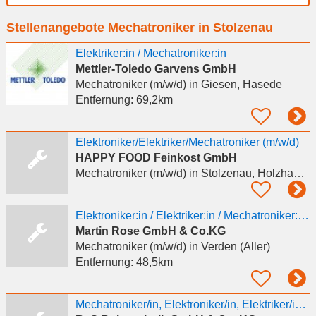
Ort
Stellenangebote Mechatroniker in Stolzenau
eingeben
Elektriker:in / Mechatroniker:in
Mettler-Toledo Garvens GmbH
Mechatroniker (m/w/d)
in Giesen, Hasede
Entfernung:
69,2km
Elektroniker/Elektriker/Mechatroniker (m/w/d)
HAPPY FOOD Feinkost GmbH
Mechatroniker (m/w/d)
in Stolzenau, Holzhausen
Elektroniker:in / Elektriker:in / Mechatroniker:in für eine Qualifizierung als Signalmechaniker:in
Martin Rose GmbH & Co.KG
Mechatroniker (m/w/d)
in Verden (Aller)
Entfernung:
48,5km
Mechatroniker/in, Elektroniker/in, Elektriker/in (m/w/d) gesucht!