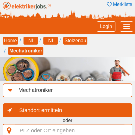
Merkliste
Tog
Login
nav
Home
NI
NI
Stolzenau
Mechatroniker
Job-
Kategorie
Standort ermitteln
oder
PLZ
oder