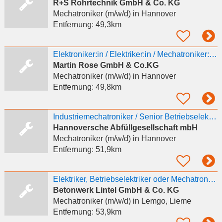
R+S Rohrtechnik GmbH & Co. KG
Mechatroniker (m/w/d)
in Hannover
Entfernung:
49,3km
Elektroniker:in / Elektriker:in / Mechatroniker:in für eine Qualifizierung als Signalmechaniker:in
Martin Rose GmbH & Co.KG
Mechatroniker (m/w/d)
in Hannover
Entfernung:
49,8km
Industriemechatroniker / Senior Betriebselektriker (m/w/d)
Hannoversche Abfüllgesellschaft mbH
Mechatroniker (m/w/d)
in Hannover
Entfernung:
51,9km
Elektriker, Betriebselektriker oder Mechatroniker (m/w/d) Lemgo
Betonwerk Lintel GmbH & Co. KG
Mechatroniker (m/w/d)
in Lemgo, Lieme
Entfernung:
53,9km