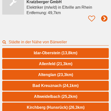
Kratzberger GmbH
Elektriker (m/w/d)
in Eltville am Rhein
Entfernung:
49,7km
Städte in der Nähe von Bärweiler
Idar-Oberstein (13,8km)
Allenfeld (21,3km)
Altenglan (23,3km)
Bad Kreuznach (24,1km)
Altweidelbach (25,2km)
Kirchberg (Hunsrück) (26,3km)