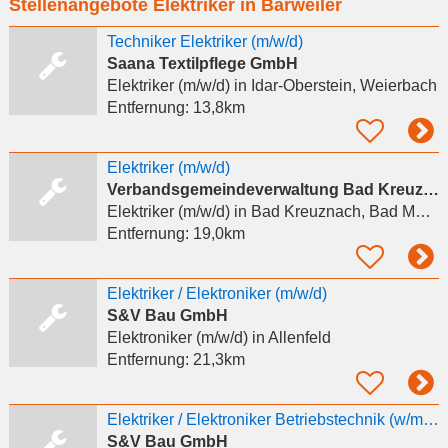
Stellenangebote Elektriker in Bärweiler
eingeben
Techniker Elektriker (m/w/d)
Saana Textilpflege GmbH
Elektriker (m/w/d)
in Idar-Oberstein, Weierbach
Entfernung:
13,8km
Elektriker (m/w/d)
Verbandsgemeindeverwaltung Bad Kreuznach
Elektriker (m/w/d)
in Bad Kreuznach, Bad Münster am Stein-Ebernburg
Entfernung:
19,0km
Elektriker / Elektroniker (m/w/d)
S&V Bau GmbH
Elektroniker (m/w/d)
in Allenfeld
Entfernung:
21,3km
Elektriker / Elektroniker Betriebstechnik (w/m/d)
S&V Bau GmbH