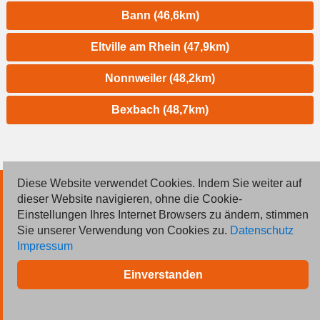
Bann (46,6km)
Eltville am Rhein (47,9km)
Nonnweiler (48,2km)
Bexbach (48,7km)
Diese Website verwendet Cookies. Indem Sie weiter auf
© 2026 Deutsche Jobmarkt GmbH
dieser Website navigieren, ohne die Cookie-
Einstellungen Ihres Internet Browsers zu ändern, stimmen
Inserieren
Sie unserer Verwendung von Cookies zu.
Datenschutz
Impressum
Kontakt
Einverstanden
AGB
Datenschutz