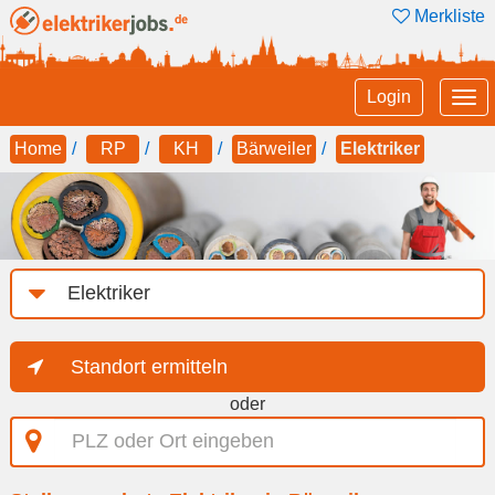
Merkliste
Tog
Login
nav
Home
RP
KH
Bärweiler
Elektriker
Job-
Kategorie
Standort ermitteln
oder
PLZ
oder
Ort