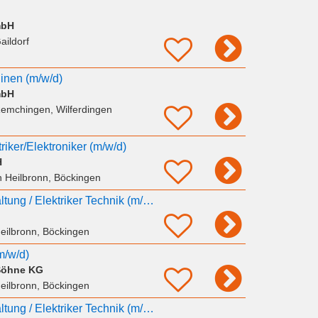
mbH
aildorf
hinen (m/w/d)
mbH
emchingen, Wilferdingen
riker/Elektroniker (m/w/d)
H
n Heilbronn, Böckingen
Elektriker Instandhaltung / Elektriker Technik (m/w/d)
eilbronn, Böckingen
m/w/d)
 Söhne KG
eilbronn, Böckingen
Elektriker Instandhaltung / Elektriker Technik (m/w/d)