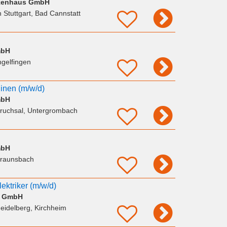
kenhaus GmbH
n Stuttgart, Bad Cannstatt
mbH
ngelfingen
hinen (m/w/d)
mbH
ruchsal, Untergrombach
mbH
Braunsbach
ektriker (m/w/d)
e GmbH
eidelberg, Kirchheim