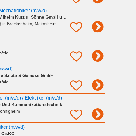
/ Mechatroniker (m/w/d)
KURZ SiloSysteme Wilhelm Kurz u. Söhne GmbH und Co. KG
)
in Brackenheim, Meimsheim
sfeld
m/w/d)
ge Salate & Gemüse GmbH
sfeld
 (m/w/d) / Elektriker (m/w/d)
e Und Kommunikationstechnik
Bönnigheim
niker (m/w/d)
 Co.KG