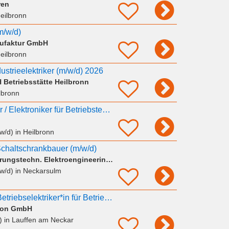
ren
eilbronn
m/w/d)
ufaktur GmbH
eilbronn
strieelektriker (m/w/d) 2026
Betriebsstätte Heilbronn
lbronn
Industrieelektroniker / Elektroniker für Betriebstechnik (m/w/d)
/w/d)
in Heilbronn
/Schaltschrankbauer (m/w/d)
A.S.E. Anlagensteuerungstechn. Elektroengineering GmbH
/w/d)
in Neckarsulm
Mechatroniker*in / Betriebselektriker*in für Betriebsinstandhaltung (m/w/d)
eton GmbH
)
in Lauffen am Neckar