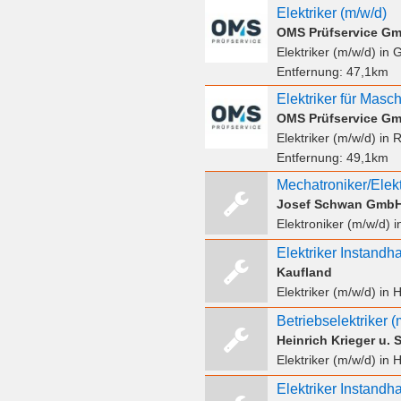
Elektriker (m/w/d)
OMS Prüfservice G
Elektriker (m/w/d)
in G
Entfernung:
47,1km
Elektriker für Masc
OMS Prüfservice G
Elektriker (m/w/d)
in R
Entfernung:
49,1km
Mechatroniker/Elekt
Josef Schwan Gmb
Elektroniker (m/w/d)
i
Kaufland
Elektriker (m/w/d)
in H
Betriebselektriker (
Heinrich Krieger u.
Elektriker (m/w/d)
in H