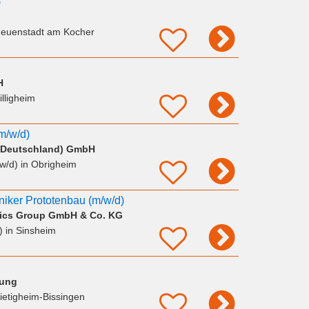
)
Neuenstadt am Kocher
H
illigheim
(m/w/d)
 (Deutschland) GmbH
/w/d)
in Obrigheim
niker Prototenbau (m/w/d)
stics Group GmbH & Co. KG
)
in Sinsheim
tung
ietigheim-Bissingen