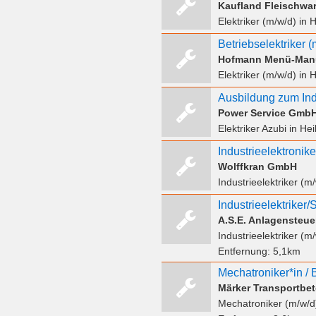
Kaufland Fleischwa
Elektriker (m/w/d)
in H
Betriebselektriker (
Hofmann Menü-Man
Elektriker (m/w/d)
in H
Ausbildung zum Indu
Power Service GmbH 
Elektriker Azubi
in Hei
Wolffkran GmbH
Industrieelektriker (m
Industrieelektriker
Industrieelektriker (m
Entfernung:
5,1km
Märker Transportb
Mechatroniker (m/w/d