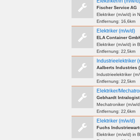
Elektriker/in (m/w/d
Fischer Service AG
Elektriker (m/w/d)
in 
Entfernung:
16,6km
Elektriker (m/w/d)
ELA Container Gmb
Elektriker (m/w/d)
in B
Entfernung:
22,5km
Industrieelektriker 
Aalberts Industries
Industrieelektriker (m
Entfernung:
22,5km
Elektriker/Mechatro
Gebhardt Intralogi
Mechatroniker (m/w/d
Entfernung:
22,6km
Elektriker (m/w/d)
Fuchs Industriewar
Elektriker (m/w/d)
in B