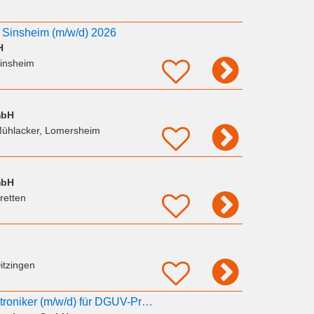
t Sinsheim (m/w/d) 2026
H
insheim
mbH
Mühlacker, Lomersheim
mbH
retten
itzingen
Elektriker bzw. Elektroniker (m/w/d) für DGUV-Prüfungen