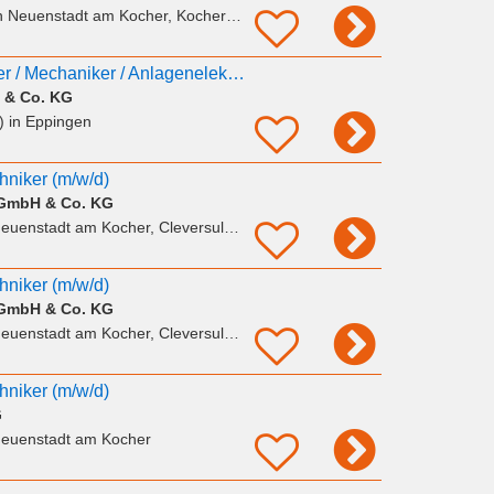
n Neuenstadt am Kocher, Kochertürn
DICH! Mechatroniker / Mechaniker / Anlagenelektriker (
 & Co. KG
)
in Eppingen
chniker (m/w/d)
g GmbH & Co. KG
euenstadt am Kocher, Cleversulzbach
chniker (m/w/d)
g GmbH & Co. KG
euenstadt am Kocher, Cleversulzbach
chniker (m/w/d)
G
Neuenstadt am Kocher