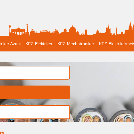
triker Azubi
KFZ-Elektriker
KFZ-Mechatroniker
KFZ-Elektrikermei
nn