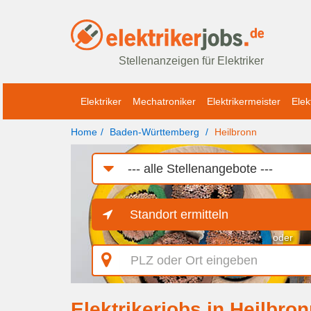
Stellenanzeigen für Elektriker
Elektriker
Mechatroniker
Elektrikermeister
Elek
Home
Baden-Württemberg
Heilbronn
Job-
Kategorie
Standort ermitteln
oder
PLZ
oder
Ort
eingeben
Elektrikerjobs in Heilbro