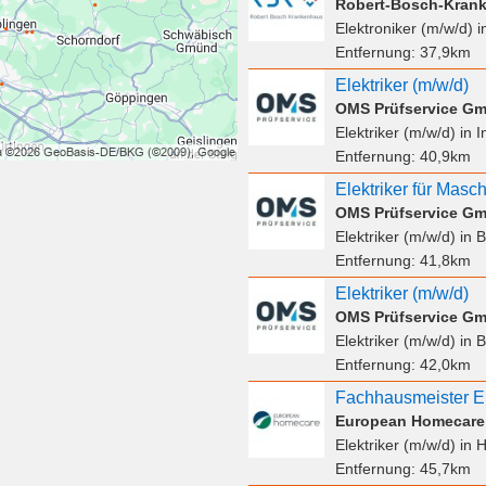
Robert-Bosch-Kran
Elektroniker (m/w/d)
i
Entfernung:
37,9km
Elektriker (m/w/d)
OMS Prüfservice G
Elektriker (m/w/d)
in I
Entfernung:
40,9km
Elektriker für Masc
OMS Prüfservice G
Elektriker (m/w/d)
in B
Entfernung:
41,8km
Elektriker (m/w/d)
OMS Prüfservice G
Elektriker (m/w/d)
in 
Entfernung:
42,0km
Fachhausmeister El
European Homecar
Elektriker (m/w/d)
in H
Entfernung:
45,7km