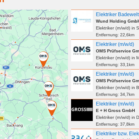
Elektriker Badewel
Wund Holding Gmb
Elektriker (m/w/d)
in S
Entfernung:
22,6km
Elektriker (m/w/d)
OMS Prüfservice G
Elektriker (m/w/d)
in 
Entfernung:
33,1km
Elektriker (m/w/d)
OMS Prüfservice G
Elektriker (m/w/d)
in B
Entfernung:
34,7km
Elektriker (m/w/d)
E + H Gross GmbH
Elektriker (m/w/d)
in D
Entfernung:
37,8km