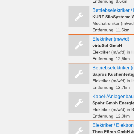
Entfernung:
8,6km
Betriebselektriker 
Mechatroniker (m/w/d
Entfernung:
11,5km
Elektriker (m/w/d)
virtuSol GmbH
Elektriker (m/w/d)
in Il
Entfernung:
12,5km
Betriebselektriker (
Sapros Küchenferti
Elektriker (m/w/d)
in Il
Entfernung:
12,7km
Kabel-/Anlagenbauer
Spahr Gmbh Energi
Elektriker (m/w/d)
in 
Entfernung:
12,9km
Elektriker / Elektro
Theo Förch GmbH &