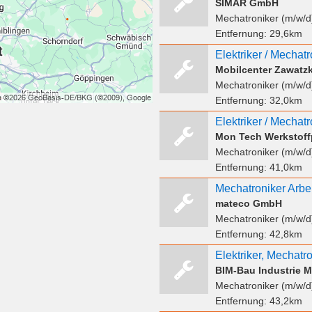
SIMAR GmbH
Mechatroniker (m/w/d
Entfernung:
29,6km
Elektriker / Mechat
Mobilcenter Zawat
Mechatroniker (m/w/d
Entfernung:
32,0km
Mon Tech Werkstof
Mechatroniker (m/w/d
Entfernung:
41,0km
mateco GmbH
Mechatroniker (m/w/d
Entfernung:
42,8km
BIM-Bau Industrie 
Mechatroniker (m/w/d
Entfernung:
43,2km