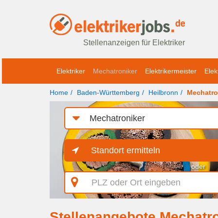
Stellenanzeigen für Elektriker
Elektriker
Mechatroniker
Elektrikermeister
Elek
Home
Baden-Württemberg
Heilbronn
Mechatro
Job-
Kategorie
Standort ermitteln
oder
PLZ
oder
Ort
eingeben
Stellenangebote Mechatro