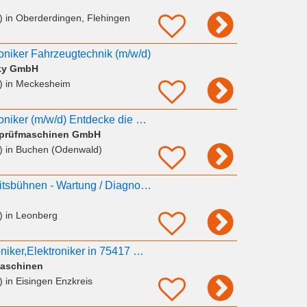
)
in Oberderdingen, Flehingen
roniker Fahrzeugtechnik (m/w/d)
zky GmbH
)
in Meckesheim
Elektriker / Mechatroniker (m/w/d) Entdecke die Welt auf unsere Kosten!
fprüfmaschinen GmbH
)
in Buchen (Odenwald)
Mechatroniker Arbeitsbühnen - Wartung / Diagnose / Elektrik (m/w/d)
)
in Leonberg
Elektriker, Mechatroniker,Elektroniker in 75417 Mühlacker gesucht
Maschinen
)
in Eisingen Enzkreis