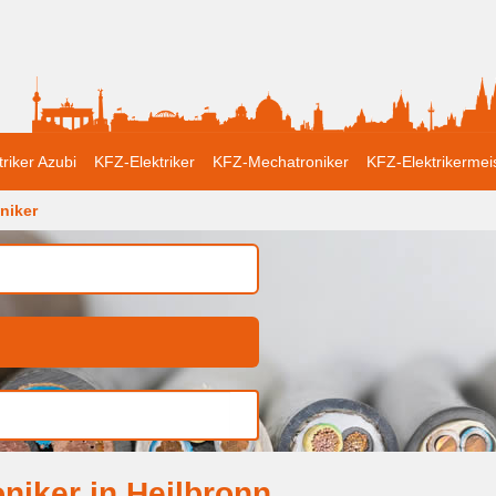
triker Azubi
KFZ-Elektriker
KFZ-Mechatroniker
KFZ-Elektrikermei
niker
niker in Heilbronn