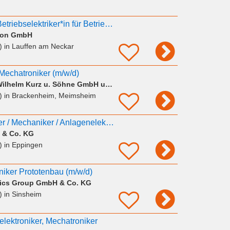
Mechatroniker*in / Betriebselektriker*in für Betriebsinstandhaltung (m/w/d)
eton GmbH
)
in Lauffen am Neckar
/ Mechatroniker (m/w/d)
KURZ SiloSysteme Wilhelm Kurz u. Söhne GmbH und Co. KG
)
in Brackenheim, Meimsheim
DICH! Mechatroniker / Mechaniker / Anlagenelektriker (
 & Co. KG
)
in Eppingen
niker Prototenbau (m/w/d)
stics Group GmbH & Co. KG
)
in Sinsheim
-elektroniker, Mechatroniker