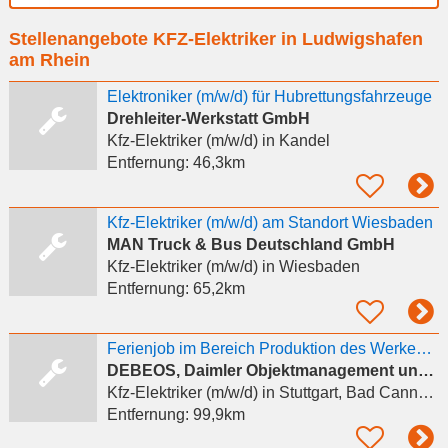
Ort
Stellenangebote KFZ-Elektriker in Ludwigshafen
eingeben
am Rhein
Elektroniker (m/w/d) für Hubrettungsfahrzeuge
Drehleiter-Werkstatt GmbH
Kfz-Elektriker (m/w/d)
in Kandel
Entfernung:
46,3km
Kfz-Elektriker (m/w/d) am Standort Wiesbaden
MAN Truck & Bus Deutschland GmbH
Kfz-Elektriker (m/w/d)
in Wiesbaden
Entfernung:
65,2km
Ferienjob im Bereich Produktion des Werkes Untertürkheim September bis Dezember 2026
DEBEOS, Daimler Objektmanagement und Service GmbH
Kfz-Elektriker (m/w/d)
in Stuttgart, Bad Cannstatt
Entfernung:
99,9km