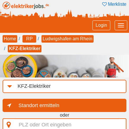
Merkliste
Tog
Login
nav
Home
RP
Ludwigshafen am Rhein
KFZ-Elektriker
Job-
Kategorie
Standort ermitteln
oder
PLZ
oder