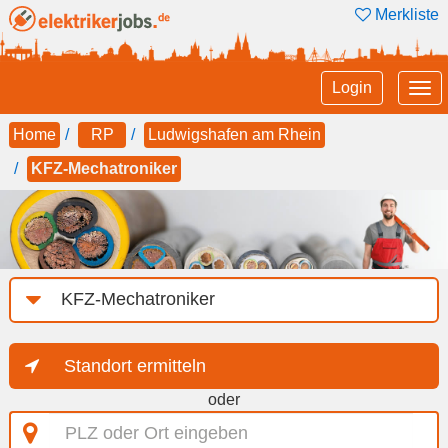
Merkliste
Tog
Login
nav
Home
RP
Ludwigshafen am Rhein
KFZ-Mechatroniker
Job-
Kategorie
Standort ermitteln
oder
PLZ
oder