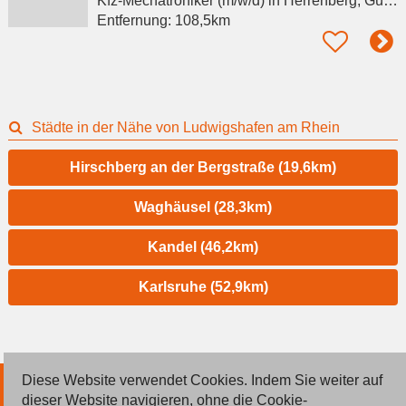
Kfz-Mechatroniker (m/w/d)
in Herrenberg, Gültstein
Entfernung:
108,5km
Städte in der Nähe von Ludwigshafen am Rhein
Hirschberg an der Bergstraße (19,6km)
Waghäusel (28,3km)
Kandel (46,2km)
Karlsruhe (52,9km)
Diese Website verwendet Cookies. Indem Sie weiter auf
© 2026 Deutsche Jobmarkt GmbH
dieser Website navigieren, ohne die Cookie-