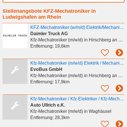
Ort
Stellenangebote KFZ-Mechatroniker in
eingeben
Ludwigshafen am Rhein
KFZ-Mechatroniker (w/m/d) Elektrik/Mechanik für Nutzfahrzeugtechnik
Daimler Truck AG
Kfz-Mechatroniker (m/w/d)
in Hirschberg an der Bergstraße
Entfernung:
19,6km
Kfz-Mechatroniker (m/w/d) Elektrik / Mechanik für Nutzfahrzeugtechnik
EvoBus GmbH
Kfz-Mechatroniker (m/w/d)
in Hirschberg an der Bergstraße, Leutershausen
Entfernung:
17,9km
Kfz-Mechatroniker / Kfz-Elektriker / Kfz-Mechaniker (m/w/d)
Auto Ullrich e.K.
Kfz-Mechatroniker (m/w/d)
in Waghäusel
Entfernung:
28,3km