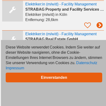
Elektriker:in (m/w/d) - Facility Management
STRABAG Property and Facility Services GmbH
Elektriker (m/w/d)
in Köln
Entfernung:
28,6km
Elektriker:in (m/w/d) - Facility Management
STRABAG Real Estate GmbH
Elektriker (m/w/d)
in Köln
Diese Website verwendet Cookies. Indem Sie weiter auf
Entfernung:
28,6km
dieser Website navigieren, ohne die Cookie-
Einstellungen Ihres Internet Browsers zu ändern, stimmen
Sie unserer Verwendung von Cookies zu.
Datenschutz
Elektriker
Impressum
solareos UG
Elektriker (m/w/d)
in Köln, Altstadt-Süd
Einverstanden
Entfernung:
28,7km
Elektriker (m/w/d) – endlich ein Job mit Wertschätzung
Talentküste UG
Elektriker (m/w/d)
in Essen, Rüttenscheid