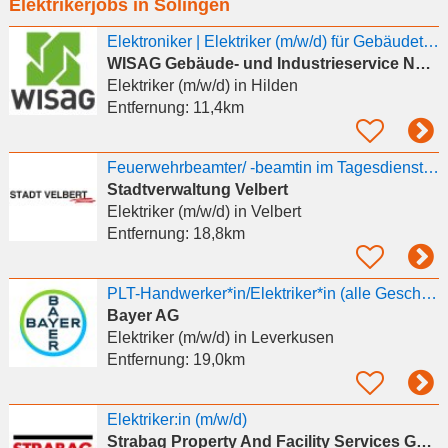
Elektrikerjobs in Solingen
eingeben
Elektroniker | Elektriker (m/w/d) für Gebäudetechnik
WISAG Gebäude- und Industrieservice Nord-West GmbH & Co. KG
Elektriker (m/w/d)
in Hilden
Entfernung:
11,4km
Feuerwehrbeamter/ -beamtin im Tagesdienst mit dem Schwerpunkt Elektriker/-in
Stadtverwaltung Velbert
Elektriker (m/w/d)
in Velbert
Entfernung:
18,8km
PLT-Handwerker*in/Elektriker*in (alle Geschlechter)
Bayer AG
Elektriker (m/w/d)
in Leverkusen
Entfernung:
19,0km
Elektriker:in (m/w/d)
Strabag Property And Facility Services Gmbh