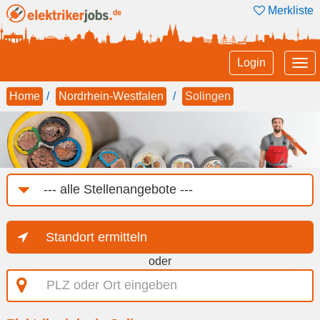
Merkliste
Tog
Login
nav
Home
Nordrhein-Westfalen
Solingen
Job-
Kategorie
Standort ermitteln
oder
PLZ
oder
Ort