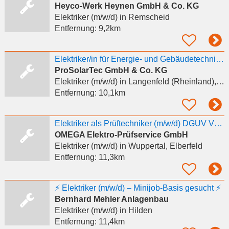
Heyco-Werk Heynen GmbH & Co. KG
Elektriker (m/w/d)
in Remscheid
Entfernung:
9,2km
Elektriker/in für Energie- und Gebäudetechnik (m/w/d)
ProSolarTec GmbH & Co. KG
Elektriker (m/w/d)
in Langenfeld (Rheinland), Reusrath
Entfernung:
10,1km
Elektriker als Prüftechniker (m/w/d) DGUV V3 - Wuppertal
OMEGA Elektro-Prüfservice GmbH
Elektriker (m/w/d)
in Wuppertal, Elberfeld
Entfernung:
11,3km
⚡ Elektriker (m/w/d) – Minijob-Basis gesucht ⚡
Bernhard Mehler Anlagenbau
Elektriker (m/w/d)
in Hilden
Entfernung:
11,4km